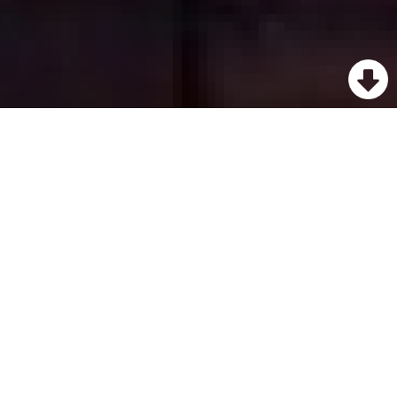
IL FESTIVAL DEI
PORTI CHE
COLLEGANO IL
MONDO
DEPORTIBUS è il primo festival internazionale
interamente dedicato ai grandi temi della
portualità, intesa non soltanto come
infrastruttura economica, ma come