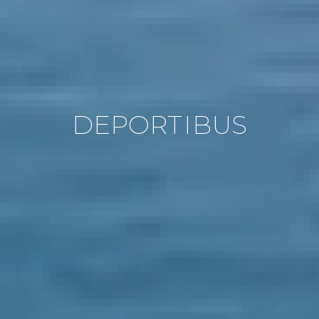
D
E
P
O
R
T
I
B
U
S